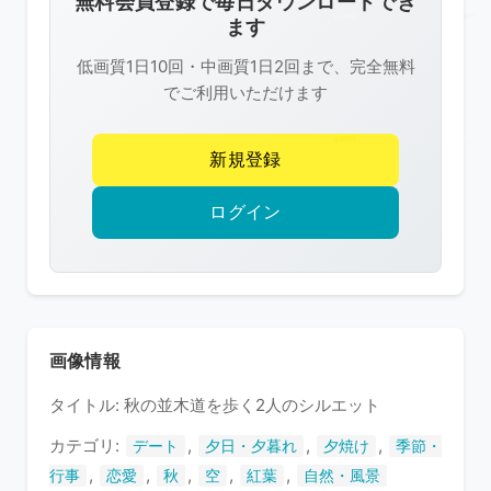
無料会員登録で毎日ダウンロードでき
は
ます
R-
低画質1日10回・中画質1日2回まで、完全無料
FREE
でご利用いただけます
の
著
新規登録
作
権
ログイン
で
保
護
さ
れ
画像情報
て
タイトル: 秋の並木道を歩く2人のシルエット
い
ま
カテゴリ:
,
,
,
デート
夕日・夕暮れ
夕焼け
季節・
す
,
,
,
,
,
行事
恋愛
秋
空
紅葉
自然・風景