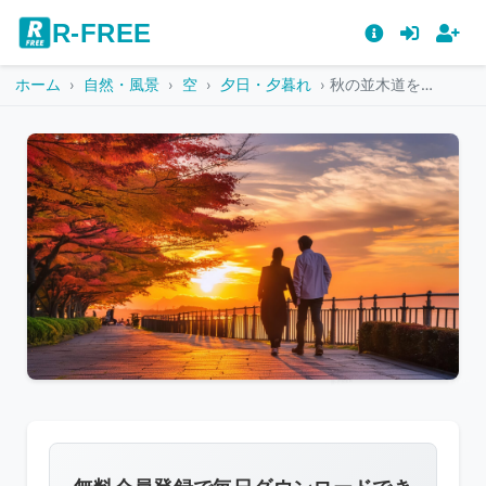
R-FREE
ホーム
自然・風景
空
夕日・夕暮れ
秋の並木道を歩く2人のシルエット
こ
の
画
像