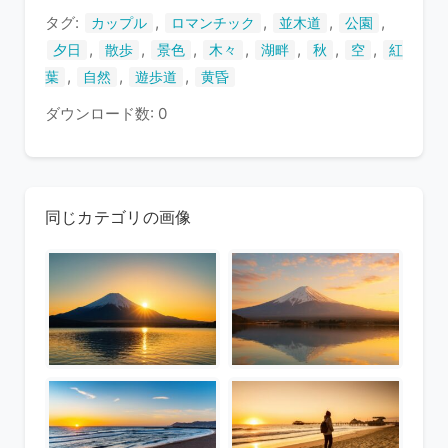
タグ:
,
,
,
,
カップル
ロマンチック
並木道
公園
,
,
,
,
,
,
,
夕日
散歩
景色
木々
湖畔
秋
空
紅
,
,
,
葉
自然
遊歩道
黄昏
ダウンロード数: 0
同じカテゴリの画像