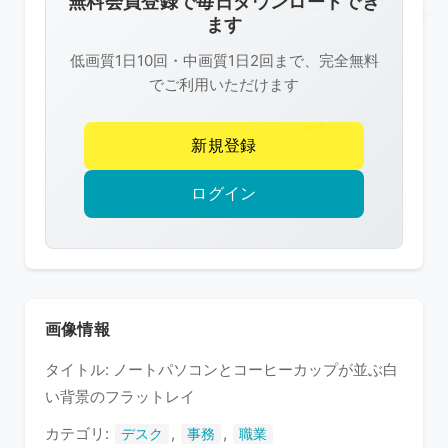
無料会員登録で毎日ダウンロードでき
は
ます
R-
低画質1日10回・中画質1日2回まで、完全無料
FREE
でご利用いただけます
の
著
新規登録
作
権
ログイン
で
保
護
さ
れ
画像情報
て
タイトル: ノートパソコンとコーヒーカップが並ぶ白
い
い背景のフラットレイ
ま
す
カテゴリ:
,
,
デスク
事務
職業