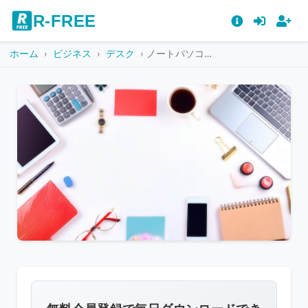
R-FREE
ホーム
ビジネス
デスク
ノートパソコンとコーヒーカップが並ぶ白い背景のフラットレイ
こ
の
画
像