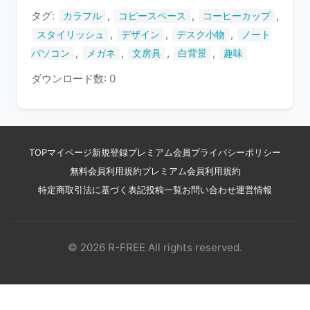
タグ:
,
,
,
カラフル
コピースペース
コーヒーカップ
,
,
,
スタイリッシュ
デザイン
デスク小物
ノート
,
,
,
,
パソコン
メガネ
文房具
白背景
趣味
ダウンロード数: 0
TOP
マイページ
新規登録
プレミアム会員
プライバシーポリシー
無料会員利用規約
プレミアム会員利用規約
特定商取引法に基づく表記
投稿一覧
お問い合わせ
運営情報
© 2026 R-FREE All rights reserved.