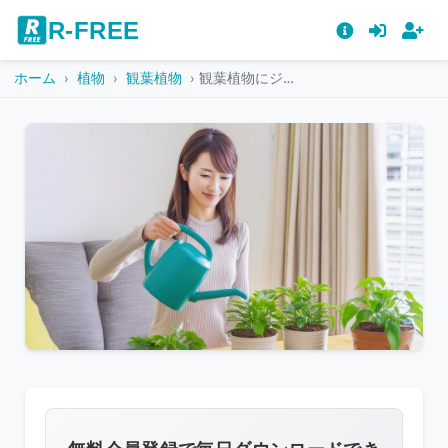
R-FREE
ホーム
植物
観葉植物
観葉植物にジョウロで水をやる女性
こ
の
画
像