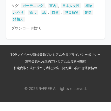
タグ:
,
,
,
,
ガーデニング
室内
日本人女性
植物
,
,
,
,
,
,
水やり
癒し
緑
自然
観葉植物
趣味
鉢植え
ダウンロード数: 0
TOP
マイページ
新規登録
プレミアム会員
プライバシーポリシー
無料会員利用規約
プレミアム会員利用規約
特定商取引法に基づく表記
投稿一覧
お問い合わせ
運営情報
© 2026 R-FREE All rights reserved.