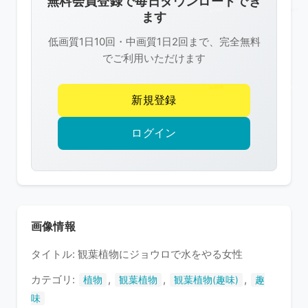
無料会員登録で毎日ダウンロードでき
は
ます
R-
低画質1日10回・中画質1日2回まで、完全無料
FREE
でご利用いただけます
の
著
新規登録
作
権
ログイン
で
保
護
さ
れ
画像情報
て
タイトル: 観葉植物にジョウロで水をやる女性
い
ま
カテゴリ:
,
,
,
植物
観葉植物
観葉植物(趣味)
趣
す
味