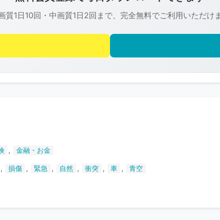
は
画質1日10回・中画質1日2回まで、完全無料でご利用いただけ
R-
FREE
の
著
作
権
で
保
護
さ
,
険
金融・お金
れ
て
,
,
,
,
,
,
損傷
緊急
自然
衝突
車
青空
い
ま
す