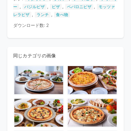
,
,
,
,
ー
バジルピザ
ピザ
ペパロニピザ
モッツァ
,
,
レラピザ
ランチ
食べ物
ダウンロード数: 2
同じカテゴリの画像