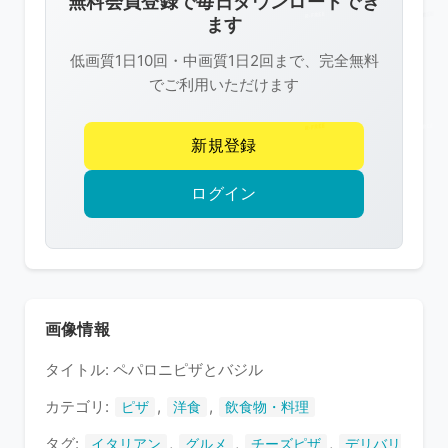
無料会員登録で毎日ダウンロードでき
は
ます
R-
低画質1日10回・中画質1日2回まで、完全無料
FREE
でご利用いただけます
の
著
新規登録
作
権
ログイン
で
保
護
さ
れ
画像情報
て
タイトル: ペパロニピザとバジル
い
ま
カテゴリ:
,
,
ピザ
洋食
飲食物・料理
す
タグ:
,
,
,
イタリアン
グルメ
チーズピザ
デリバリ