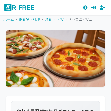
R-FREE
ホーム
飲食物・料理
洋食
ピザ
ペパロニピザとバジル
こ
の
画
像