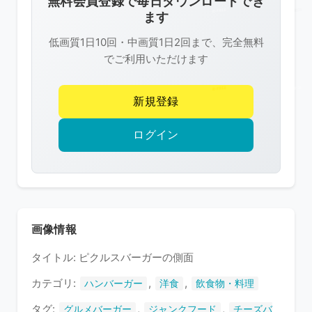
無料会員登録で毎日ダウンロードでき
は
ます
R-
低画質1日10回・中画質1日2回まで、完全無料
FREE
でご利用いただけます
の
著
新規登録
作
権
ログイン
で
保
護
さ
れ
画像情報
て
タイトル: ピクルスバーガーの側面
い
ま
カテゴリ:
,
,
ハンバーガー
洋食
飲食物・料理
す
タグ:
,
,
グルメバーガー
ジャンクフード
チーズバ