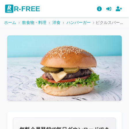
R-FREE
ホーム
飲食物・料理
洋食
ハンバーガー
ピクルスバーガーの側面
こ
の
画
像