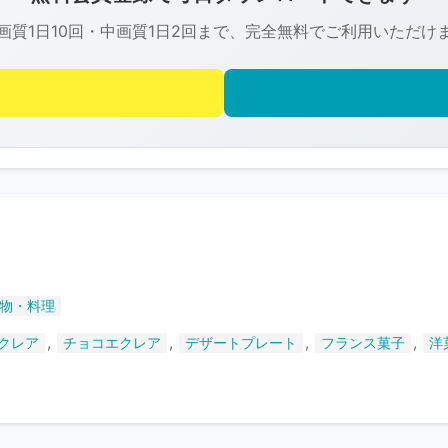
は
画質1日10回・中画質1日2回まで、完全無料でご利用いただけ
R-
FREE
の
著
作
権
で
保
護
ト
さ
物・料理
れ
て
,
,
,
,
クレア
チョコエクレア
デザートプレート
フランス菓子
洋
い
ま
す