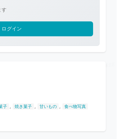
ます
ログイン
,
,
,
菓子
焼き菓子
甘いもの
食べ物写真