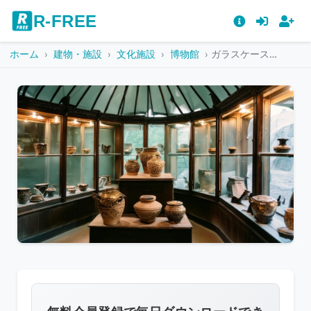
R-FREE
ホーム
建物・施設
文化施設
博物館
ガラスケースに並ぶ装飾壺
こ
の
画
像