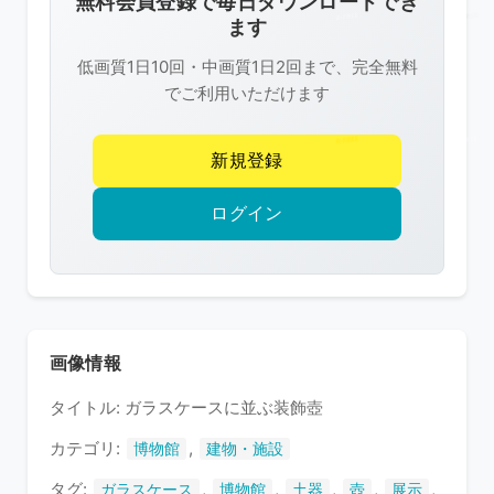
無料会員登録で毎日ダウンロードでき
は
ます
R-
低画質1日10回・中画質1日2回まで、完全無料
FREE
でご利用いただけます
の
著
新規登録
作
権
ログイン
で
保
護
さ
れ
画像情報
て
タイトル: ガラスケースに並ぶ装飾壺
い
ま
カテゴリ:
,
博物館
建物・施設
す
タグ:
,
,
,
,
,
ガラスケース
博物館
土器
壺
展示