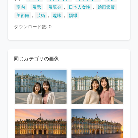
,
,
,
,
,
室内
展示
展覧会
日本人女性
絵画鑑賞
,
,
,
美術館
芸術
趣味
額縁
ダウンロード数: 0
同じカテゴリの画像