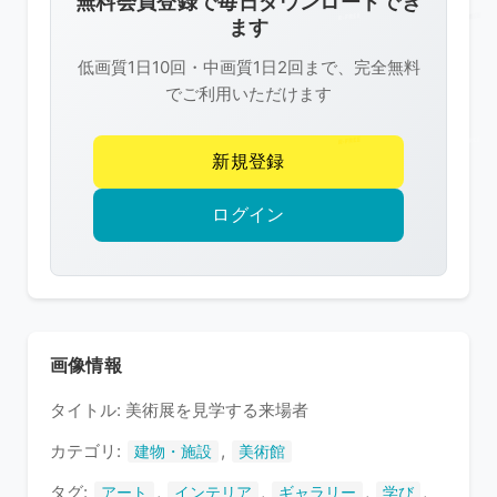
無料会員登録で毎日ダウンロードでき
は
ます
R-
低画質1日10回・中画質1日2回まで、完全無料
FREE
でご利用いただけます
の
著
新規登録
作
権
ログイン
で
保
護
さ
れ
画像情報
て
タイトル: 美術展を見学する来場者
い
ま
カテゴリ:
,
建物・施設
美術館
す
タグ:
,
,
,
,
アート
インテリア
ギャラリー
学び