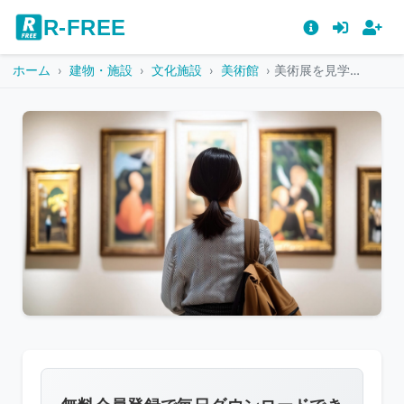
R-FREE
ホーム
建物・施設
文化施設
美術館
美術展を見学する来場者
こ
の
画
像