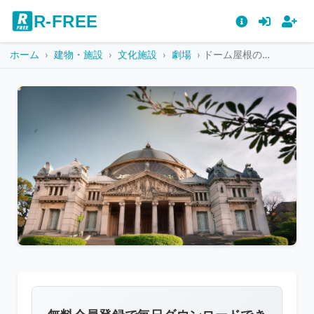
R-FREE
ホーム
建物・施設
文化施設
劇場
ドーム屋根の歴史的劇場
こ
の
画
像