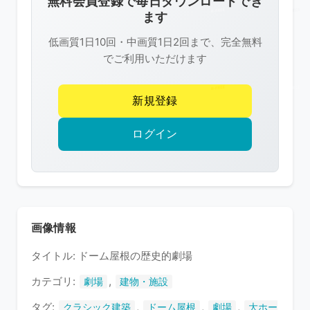
無料会員登録で毎日ダウンロードでき
は
ます
R-
低画質1日10回・中画質1日2回まで、完全無料
FREE
でご利用いただけます
の
著
新規登録
作
権
ログイン
で
保
護
さ
れ
画像情報
て
タイトル: ドーム屋根の歴史的劇場
い
ま
カテゴリ:
,
劇場
建物・施設
す
タグ:
,
,
,
クラシック建築
ドーム屋根
劇場
大ホー