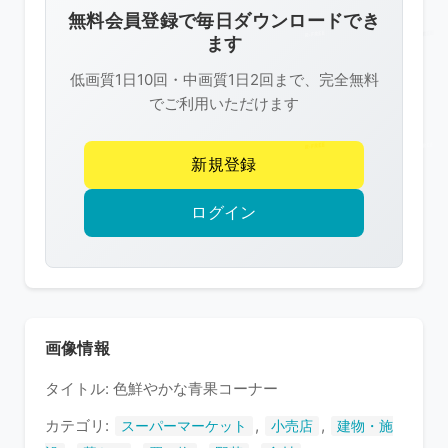
像
無料会員登録で毎日ダウンロードでき
は
ます
R-
低画質1日10回・中画質1日2回まで、完全無料
FREE
でご利用いただけます
の
著
新規登録
作
権
ログイン
で
保
護
さ
れ
画像情報
て
タイトル: 色鮮やかな青果コーナー
い
ま
カテゴリ:
,
,
スーパーマーケット
小売店
建物・施
す