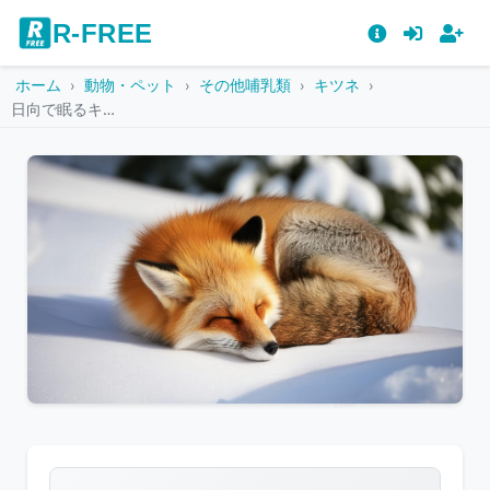
R-FREE
ホーム
動物・ペット
その他哺乳類
キツネ
日向で眠るキツネ
こ
の
画