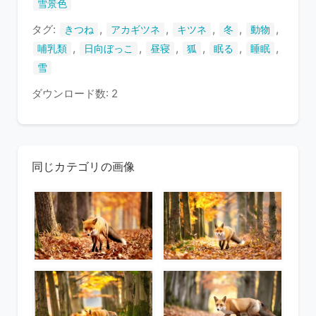
雪景色
タグ:
,
,
,
,
,
きつね
アカギツネ
キツネ
冬
動物
,
,
,
,
,
,
哺乳類
日向ぼっこ
昼寝
狐
眠る
睡眠
雪
ダウンロード数: 2
同じカテゴリの画像