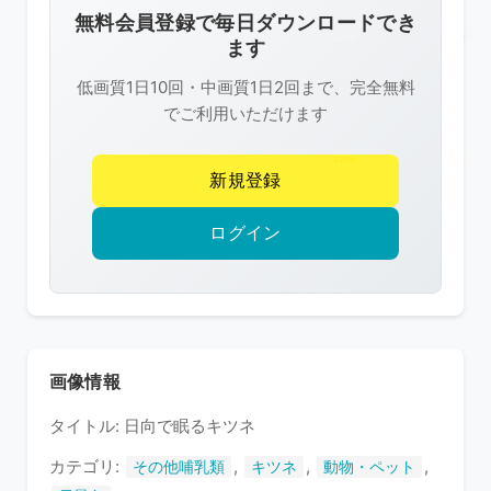
像
無料会員登録で毎日ダウンロードでき
は
ます
R-
低画質1日10回・中画質1日2回まで、完全無料
FREE
でご利用いただけます
の
著
新規登録
作
権
ログイン
で
保
護
さ
れ
画像情報
て
タイトル: 日向で眠るキツネ
い
ま
カテゴリ:
,
,
,
その他哺乳類
キツネ
動物・ペット
す