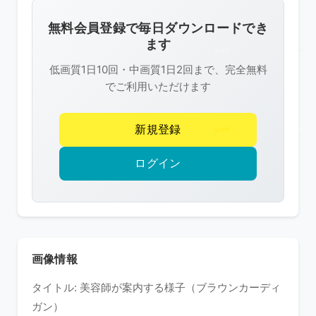
画
像
無料会員登録で毎日ダウンロードでき
は
ます
R-
低画質1日10回・中画質1日2回まで、完全無料
FREE
でご利用いただけます
の
著
新規登録
作
権
ログイン
で
保
護
さ
れ
画像情報
て
タイトル: 美容師が案内する様子（ブラウンカーディ
い
ガン）
ま