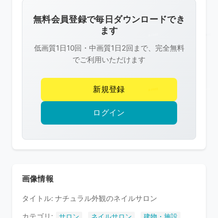
画
像
無料会員登録で毎日ダウンロードでき
は
ます
R-
低画質1日10回・中画質1日2回まで、完全無料
FREE
でご利用いただけます
の
著
新規登録
作
権
ログイン
で
保
護
さ
れ
画像情報
て
タイトル: ナチュラル外観のネイルサロン
い
ま
カテゴリ:
,
,
サロン
ネイルサロン
建物・施設