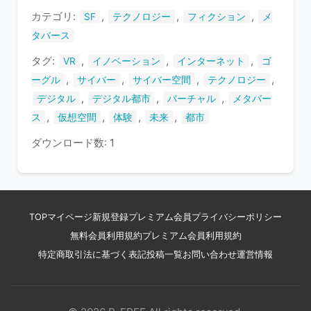
す
カテゴリ:
,
,
,
SF
テクノロジー
フィクション
メ
タバース
タグ:
,
,
,
VR
イノベーション
インターネット
ゴ
,
,
,
,
ーグル
サイバー
サイバー空間
テクノロジー
,
,
,
デジタル
デジタル都市
バーチャル
メタバー
,
,
,
,
ス
仮想空間
体験
未来
都市
ダウンロード数: 1
TOP
マイページ
新規登録
プレミアム会員
プライバシーポリシー
無料会員利用規約
プレミアム会員利用規約
特定商取引法に基づく表記
投稿一覧
お問い合わせ
運営情報