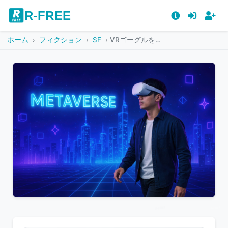
R-FREE
ホーム
フィクション
SF
VRゴーグルを装着してメタバースを歩く男性
こ
の