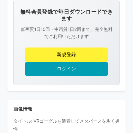
画
像
無料会員登録で毎日ダウンロードでき
は
ます
R-
低画質1日10回・中画質1日2回まで、完全無料
FREE
でご利用いただけます
の
著
新規登録
作
権
ログイン
で
保
護
さ
れ
画像情報
て
タイトル: VRゴーグルを装着してメタバースを歩く男
い
性
ま