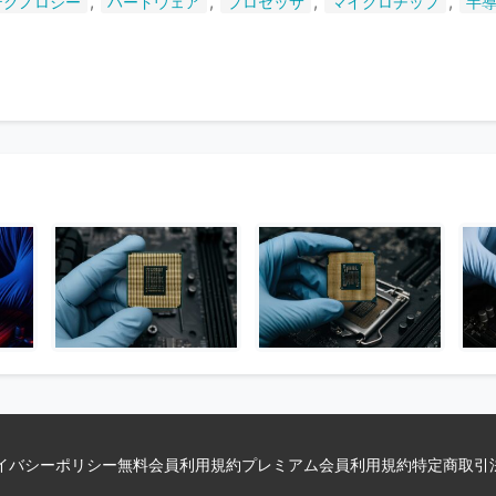
,
,
,
,
テクノロジー
ハードウェア
プロセッサ
マイクロチップ
半
い
ま
す
イバシーポリシー
無料会員利用規約
プレミアム会員利用規約
特定商取引