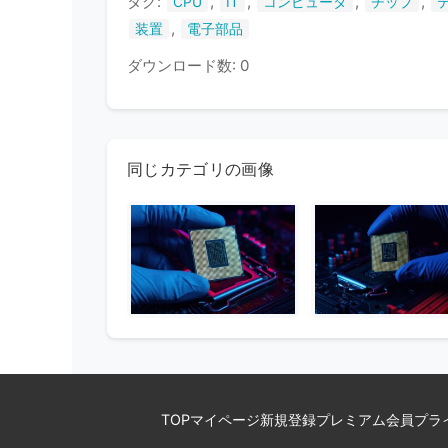
タグ:
,
,
,
,
CPU
IT
コンピュータ
チップ
,
装置
電子部品
ダウンロード数: 0
同じカテゴリの画像
TOP
マイページ
新規登録
プレミアム会員
プラ