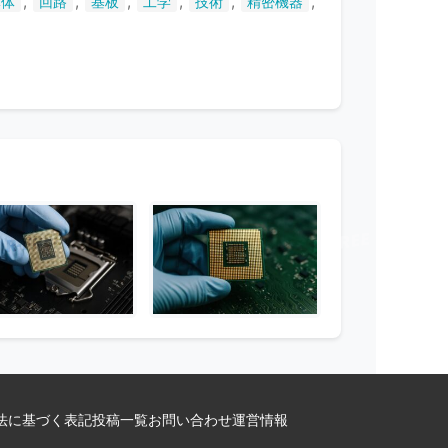
,
,
,
,
,
,
導体
回路
基板
工学
技術
精密機器
法に基づく表記
投稿一覧
お問い合わせ
運営情報