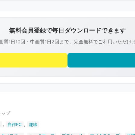
こ
の
画
像
無料会員登録で毎日ダウンロードできます
は
画質1日10回・中画質1日2回まで、完全無料でご利用いただけ
R-
FREE
の
著
作
権
で
保
護
チップ
さ
,
,
体
自作PC
趣味
れ
て