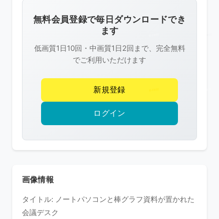
画
像
無料会員登録で毎日ダウンロードでき
は
ます
R-
低画質1日10回・中画質1日2回まで、完全無料
FREE
でご利用いただけます
の
著
新規登録
作
権
ログイン
で
保
護
さ
れ
画像情報
て
タイトル: ノートパソコンと棒グラフ資料が置かれた
い
会議デスク
ま