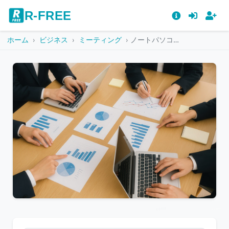
R-FREE
ホーム
ビジネス
ミーティング
ノートパソコンと棒グラフ資料が置かれた会議デスク
こ
の