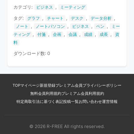
す
カテゴリ:
,
ビジネス
ミーティング
タグ:
,
,
,
,
グラフ
チャート
デスク
データ分析
,
,
,
,
ノート
ノートパソコン
ビジネス
ペン
ミー
,
,
,
,
,
,
ティング
付箋
企画
会議
成績
成長
資
料
ダウンロード数: 0
TOP
マイページ
新規登録
プレミアム会員
プライバシーポリシー
無料会員利用規約
プレミアム会員利用規約
特定商取引法に基づく表記
投稿一覧
お問い合わせ
運営情報
© 2026 R-FREE All rights reserved.