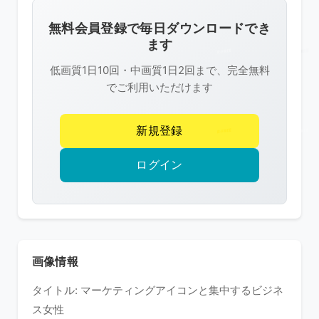
画
像
無料会員登録で毎日ダウンロードでき
は
ます
R-
低画質1日10回・中画質1日2回まで、完全無料
FREE
でご利用いただけます
の
著
新規登録
作
権
ログイン
で
保
護
さ
れ
画像情報
て
タイトル: マーケティングアイコンと集中するビジネ
い
ス女性
ま