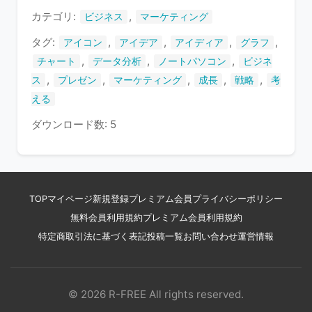
す
カテゴリ:
,
ビジネス
マーケティング
タグ:
,
,
,
,
アイコン
アイデア
アイディア
グラフ
,
,
,
チャート
データ分析
ノートパソコン
ビジネ
,
,
,
,
,
ス
プレゼン
マーケティング
成長
戦略
考
える
ダウンロード数: 5
TOP
マイページ
新規登録
プレミアム会員
プライバシーポリシー
無料会員利用規約
プレミアム会員利用規約
特定商取引法に基づく表記
投稿一覧
お問い合わせ
運営情報
© 2026 R-FREE All rights reserved.