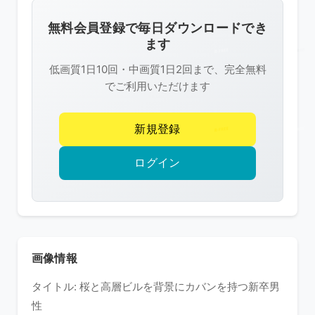
画
像
無料会員登録で毎日ダウンロードでき
は
ます
R-
低画質1日10回・中画質1日2回まで、完全無料
FREE
でご利用いただけます
の
著
新規登録
作
権
ログイン
で
保
護
さ
れ
画像情報
て
タイトル: 桜と高層ビルを背景にカバンを持つ新卒男
い
性
ま