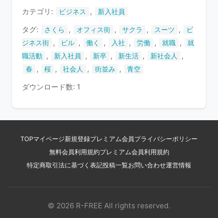
す
カテゴリ:
,
ビジネス
新入社員
タグ:
,
,
,
,
さくら
オフィス街
サクラ
スーツ
ビ
,
,
,
,
,
,
ジネス街
ビル
働く
入社
労働
就職
就
,
,
,
,
,
職活動
新入社員
新卒
新生活
新社会人
,
,
,
,
春
桜
社会人
街並み
青空
ダウンロード数: 1
TOP
マイページ
新規登録
プレミアム会員
プライバシーポリシー
無料会員利用規約
プレミアム会員利用規約
特定商取引法に基づく表記
投稿一覧
お問い合わせ
運営情報
© 2026 R-FREE All rights reserved.