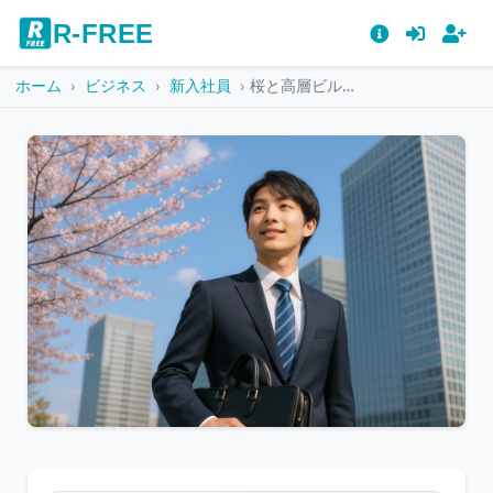
R-FREE
ホーム
ビジネス
新入社員
桜と高層ビルを背景にカバンを持つ新卒男性
こ
の