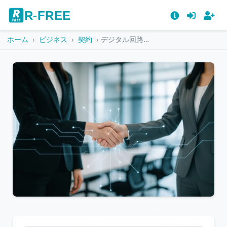
R-FREE
ホーム
ビジネス
契約
デジタル回路エフェクトと握手するビジネスウーマン
こ
の