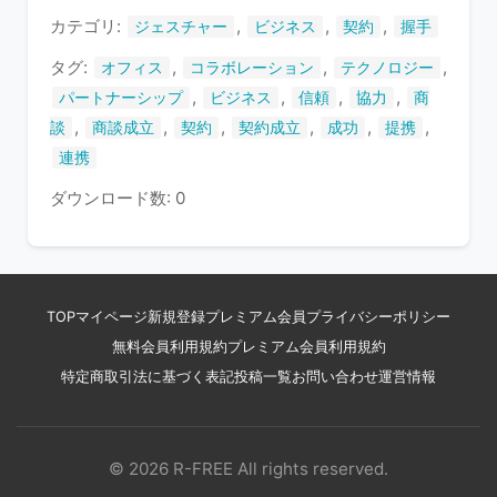
す
カテゴリ:
,
,
,
ジェスチャー
ビジネス
契約
握手
タグ:
,
,
,
オフィス
コラボレーション
テクノロジー
,
,
,
,
パートナーシップ
ビジネス
信頼
協力
商
,
,
,
,
,
,
談
商談成立
契約
契約成立
成功
提携
連携
ダウンロード数: 0
TOP
マイページ
新規登録
プレミアム会員
プライバシーポリシー
無料会員利用規約
プレミアム会員利用規約
特定商取引法に基づく表記
投稿一覧
お問い合わせ
運営情報
© 2026 R-FREE All rights reserved.