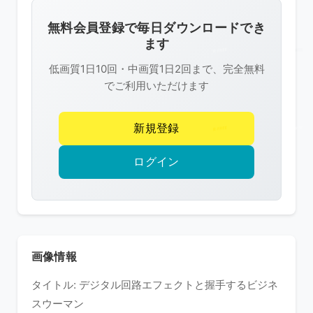
画
像
無料会員登録で毎日ダウンロードでき
は
ます
R-
低画質1日10回・中画質1日2回まで、完全無料
FREE
でご利用いただけます
の
著
新規登録
作
権
ログイン
で
保
護
さ
れ
画像情報
て
タイトル: デジタル回路エフェクトと握手するビジネ
い
スウーマン
ま