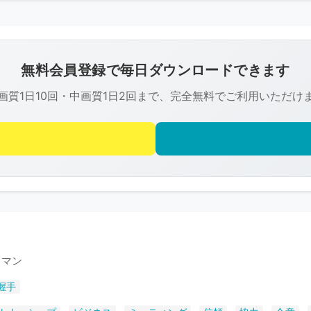
こ
の
画
像
無料会員登録で毎日ダウンロードできます
は
画質1日10回・中画質1日2回まで、完全無料でご利用いただけ
R-
FREE
の
著
作
権
で
保
護
スマン
さ
握手
れ
て