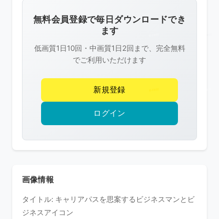
画
像
無料会員登録で毎日ダウンロードでき
は
ます
R-
低画質1日10回・中画質1日2回まで、完全無料
FREE
でご利用いただけます
の
著
新規登録
作
権
ログイン
で
保
護
さ
れ
画像情報
て
タイトル: キャリアパスを思案するビジネスマンとビ
い
ジネスアイコン
ま