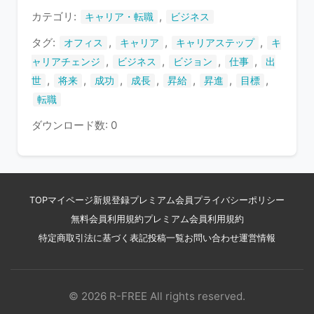
す
カテゴリ:
,
キャリア・転職
ビジネス
タグ:
,
,
,
オフィス
キャリア
キャリアステップ
キ
,
,
,
,
ャリアチェンジ
ビジネス
ビジョン
仕事
出
,
,
,
,
,
,
,
世
将来
成功
成長
昇給
昇進
目標
転職
ダウンロード数: 0
TOP
マイページ
新規登録
プレミアム会員
プライバシーポリシー
無料会員利用規約
プレミアム会員利用規約
特定商取引法に基づく表記
投稿一覧
お問い合わせ
運営情報
© 2026 R-FREE All rights reserved.