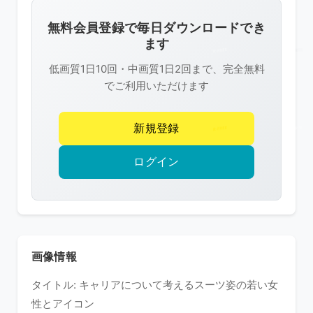
画
像
無料会員登録で毎日ダウンロードでき
は
ます
R-
低画質1日10回・中画質1日2回まで、完全無料
FREE
でご利用いただけます
の
著
新規登録
作
権
ログイン
で
保
護
さ
れ
画像情報
て
タイトル: キャリアについて考えるスーツ姿の若い女
い
性とアイコン
ま