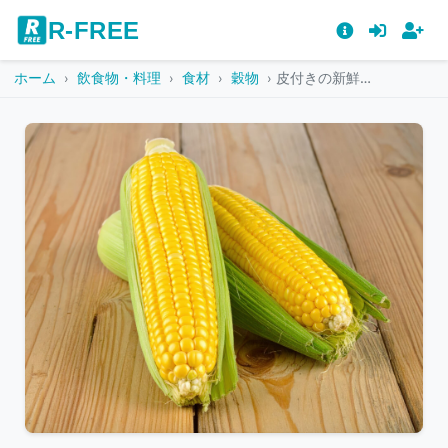
R-FREE
ホーム
飲食物・料理
食材
穀物
皮付きの新鮮なトウモロコシ2本
こ