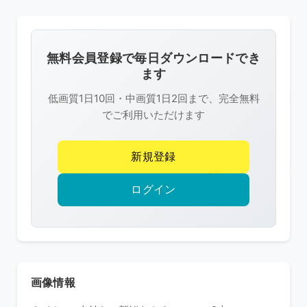
の
画
像
無料会員登録で毎日ダウンロードでき
は
ます
R-
低画質1日10回・中画質1日2回まで、完全無料
FREE
でご利用いただけます
の
著
新規登録
作
権
ログイン
で
保
護
さ
れ
画像情報
て