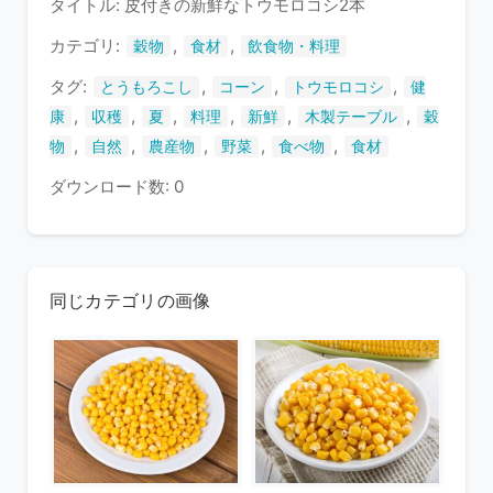
タイトル: 皮付きの新鮮なトウモロコシ2本
い
ま
カテゴリ:
,
,
穀物
食材
飲食物・料理
す
タグ:
,
,
,
とうもろこし
コーン
トウモロコシ
健
,
,
,
,
,
,
康
収穫
夏
料理
新鮮
木製テーブル
穀
,
,
,
,
,
物
自然
農産物
野菜
食べ物
食材
ダウンロード数: 0
同じカテゴリの画像