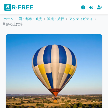
R-FREE
ホーム
国・都市・観光
観光・旅行
アクティビティ
草原の上に浮かぶ青と黄色の熱気球