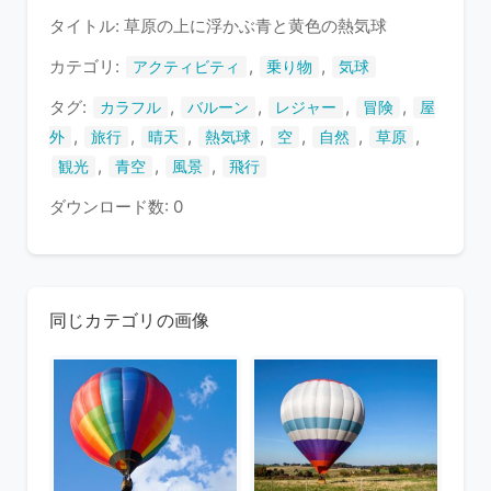
タイトル: 草原の上に浮かぶ青と黄色の熱気球
い
ま
カテゴリ:
,
,
アクティビティ
乗り物
気球
す
タグ:
,
,
,
,
カラフル
バルーン
レジャー
冒険
屋
,
,
,
,
,
,
,
外
旅行
晴天
熱気球
空
自然
草原
,
,
,
観光
青空
風景
飛行
ダウンロード数: 0
同じカテゴリの画像