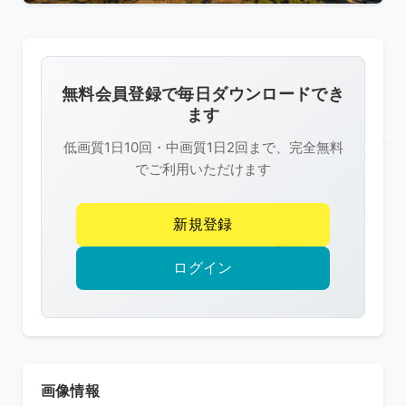
こ
の
画
像
無料会員登録で毎日ダウンロードでき
は
ます
R-
低画質1日10回・中画質1日2回まで、完全無料
FREE
でご利用いただけます
の
著
新規登録
作
権
ログイン
で
保
護
さ
れ
画像情報
て