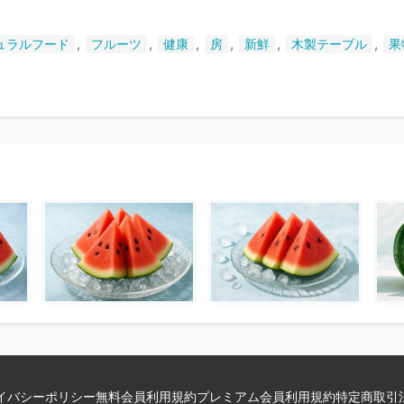
れ
て
,
,
,
,
,
,
ュラルフード
フルーツ
健康
房
新鮮
木製テーブル
果
い
ま
す
イバシーポリシー
無料会員利用規約
プレミアム会員利用規約
特定商取引