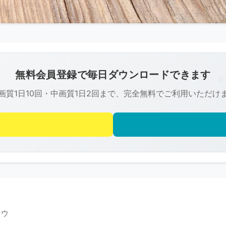
こ
の
画
像
無料会員登録で毎日ダウンロードできます
は
画質1日10回・中画質1日2回まで、完全無料でご利用いただけ
R-
FREE
の
著
作
権
で
保
護
ドウ
さ