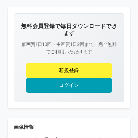
の
画
像
無料会員登録で毎日ダウンロードでき
は
ます
R-
低画質1日10回・中画質1日2回まで、完全無料
FREE
でご利用いただけます
の
著
新規登録
作
権
ログイン
で
保
護
さ
れ
画像情報
て