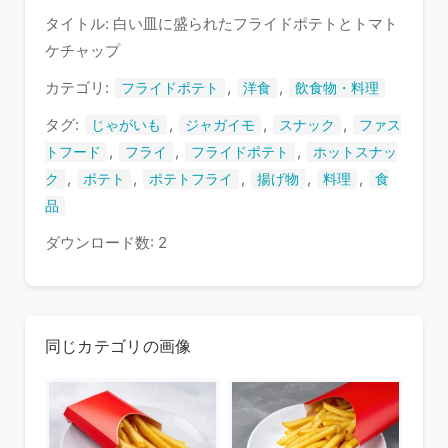
タイトル: 白い皿に盛られたフライドポテトとトマト
い
ケチャップ
ま
す
カテゴリ:
,
,
フライドポテト
洋食
飲食物・料理
タグ:
,
,
,
じゃがいも
ジャガイモ
スナック
ファス
,
,
,
トフード
フライ
フライドポテト
ホットスナッ
,
,
,
,
,
ク
ポテト
ポテトフライ
揚げ物
料理
食
品
ダウンロード数: 2
同じカテゴリの画像