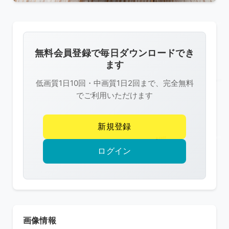
こ
の
画
像
無料会員登録で毎日ダウンロードでき
は
ます
R-
低画質1日10回・中画質1日2回まで、完全無料
FREE
でご利用いただけます
の
著
新規登録
作
権
ログイン
で
保
護
さ
れ
画像情報
て