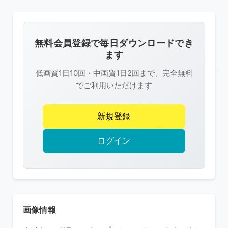
の
画
像
無料会員登録で毎日ダウンロードでき
は
ます
R-
低画質1日10回・中画質1日2回まで、完全無料
FREE
でご利用いただけます
の
著
新規登録
作
権
ログイン
で
保
護
さ
れ
画像情報
て