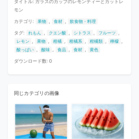
タイトル: ガラスのカップのレモンティーとカットレ
い
モン
ま
す
カテゴリ:
,
,
果物
食材
飲食物・料理
タグ:
,
,
,
,
れもん
クエン酸
シトラス
フルーツ
,
,
,
,
,
,
レモン
果物
柑橘
柑橘系
柑橘類
檸檬
,
,
,
,
酸っぱい
酸味
食品
食材
黄色
ダウンロード数: 0
同じカテゴリの画像