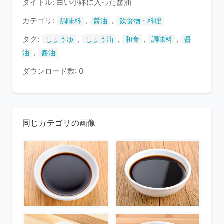
タイトル: 白い小鉢に入った醤油
い
ま
カテゴリ:
,
,
調味料
醤油
飲食物・料理
す
タグ:
,
,
,
,
しょうゆ
しょう油
和食
調味料
醤
,
油
醬油
ダウンロード数: 0
同じカテゴリの画像