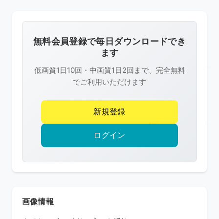
の
画
像
無料会員登録で毎日ダウンロードでき
は
ます
R-
低画質1日10回・中画質1日2回まで、完全無料
FREE
でご利用いただけます
の
著
新規登録
作
権
ログイン
で
保
護
さ
れ
画像情報
て