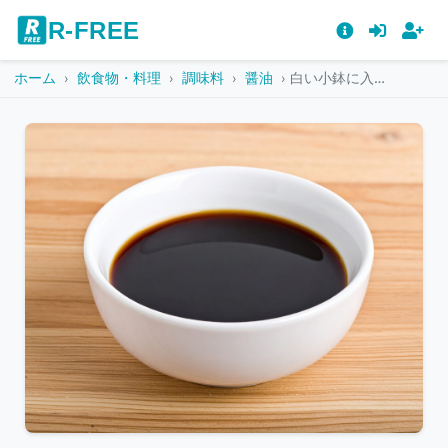
R-FREE
ホーム
飲食物・料理
調味料
醤油
白い小鉢に入った醤油
こ