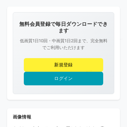
の
画
像
無料会員登録で毎日ダウンロードでき
は
ます
R-
低画質1日10回・中画質1日2回まで、完全無料
FREE
でご利用いただけます
の
著
新規登録
作
権
ログイン
で
保
護
さ
れ
画像情報
て