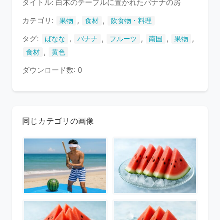
タイトル: 白木のテーブルに置かれたバナナの房
い
ま
カテゴリ:
,
,
果物
食材
飲食物・料理
す
タグ:
,
,
,
,
,
ばなな
バナナ
フルーツ
南国
果物
,
食材
黄色
ダウンロード数: 0
同じカテゴリの画像