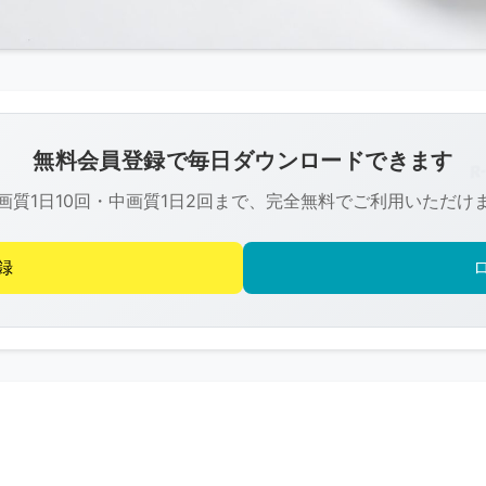
こ
の
画
像
無料会員登録で毎日ダウンロードできます
は
画質1日10回・中画質1日2回まで、完全無料でご利用いただけ
R-
FREE
の
録
著
作
権
で
保
護
さ