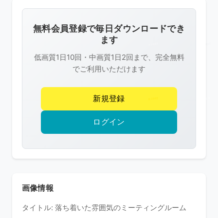
画
像
無料会員登録で毎日ダウンロードでき
は
ます
R-
低画質1日10回・中画質1日2回まで、完全無料
FREE
でご利用いただけます
の
著
新規登録
作
権
ログイン
で
保
護
さ
れ
画像情報
て
タイトル: 落ち着いた雰囲気のミーティングルーム
い