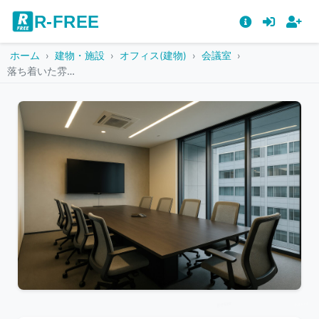
R-FREE
ホーム
建物・施設
オフィス(建物)
会議室
落ち着いた雰囲気のミーティングルーム
こ
の