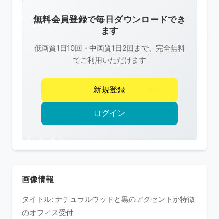
画
像
無料会員登録で毎日ダウンロードでき
は
ます
R-
低画質1日10回・中画質1日2回まで、完全無料
FREE
でご利用いただけます
の
著
新規登録
作
権
ログイン
で
保
護
さ
れ
画像情報
て
タイトル: ナチュラルウッドと黒のアクセントが特徴
い
のオフィス受付
ま