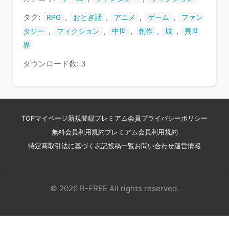
す
タグ:
,
,
,
,
RPG
おとぎ話
アニメ
ゲーム
ファン
,
,
,
,
,
タジー
フィクション
中世
創作
城
異世
界
ダウンロード数: 3
TOP
マイページ
新規登録
プレミアム会員
プライバシーポリシー
無料会員利用規約
プレミアム会員利用規約
特定商取引法に基づく表記
投稿一覧
お問い合わせ
運営情報
© 2026 R-FREE All rights reserved.