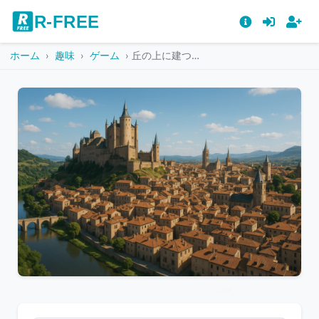
R-FREE
ホーム
趣味
ゲーム
丘の上に建つ壮大な城と中世の街並み
こ
の