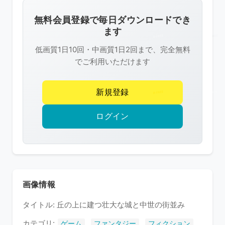
画
像
無料会員登録で毎日ダウンロードでき
は
ます
R-
低画質1日10回・中画質1日2回まで、完全無料
FREE
でご利用いただけます
の
著
新規登録
作
権
ログイン
で
保
護
さ
れ
画像情報
て
タイトル: 丘の上に建つ壮大な城と中世の街並み
い
ま
カテゴリ:
,
,
ゲーム
ファンタジー
フィクション