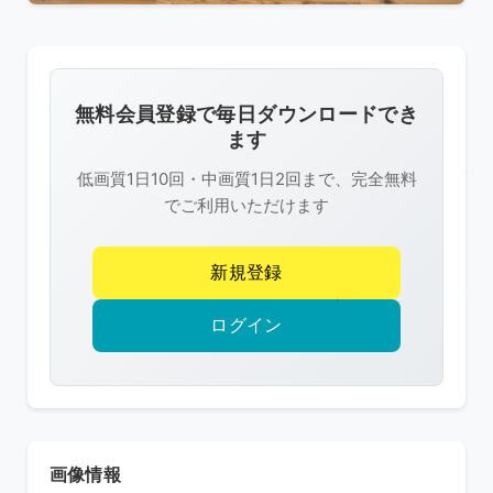
こ
の
画
像
無料会員登録で毎日ダウンロードでき
は
ます
R-
低画質1日10回・中画質1日2回まで、完全無料
FREE
でご利用いただけます
の
著
新規登録
作
権
ログイン
で
保
護
さ
れ
画像情報
て