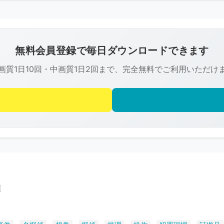
こ
の
画
像
無料会員登録で毎日ダウンロードできます
は
画質1日10回・中画質1日2回まで、完全無料でご利用いただけ
R-
FREE
の
著
作
権
で
保
護
偵
さ
れ
て