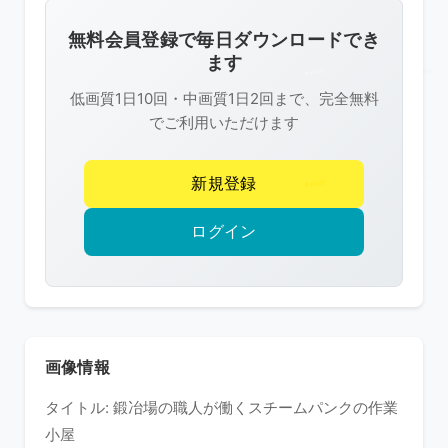
画
像
無料会員登録で毎日ダウンロードでき
は
ます
R-
低画質1日10回・中画質1日2回まで、完全無料
FREE
でご利用いただけます
の
著
新規登録
作
権
ログイン
で
保
護
さ
れ
画像情報
て
タイトル: 鍛冶場の職人が働くスチームパンクの作業
い
小屋
ま