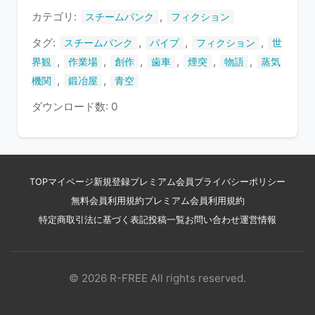
す
カテゴリ:
,
スチームパンク
フィクション
タグ:
,
,
,
スチームパンク
パイプ
フィクション
世
,
,
,
,
,
,
界観
作業場
創作
歯車
煙突
物語
蒸気
,
,
機関
鍛冶屋
青空
ダウンロード数: 0
TOP
マイページ
新規登録
プレミアム会員
プライバシーポリシー
無料会員利用規約
プレミアム会員利用規約
特定商取引法に基づく表記
投稿一覧
お問い合わせ
運営情報
© 2026 R-FREE All rights reserved.