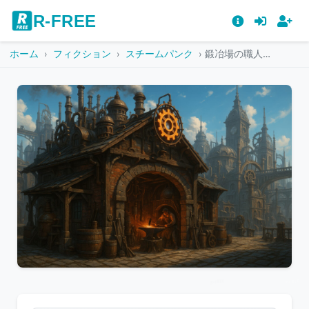
R-FREE
ホーム
フィクション
スチームパンク
鍛冶場の職人が働くスチームパンクの作業小屋
こ
の