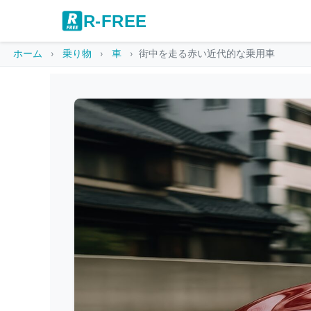
R-FREE
ホーム
乗り物
車
街中を走る赤い近代的な乗用車