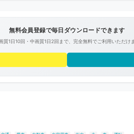
こ
の
画
像
無料会員登録で毎日ダウンロードできます
は
画質1日10回・中画質1日2回まで、完全無料でご利用いただけ
R-
FREE
の
著
作
権
で
保
護
さ
れ
て