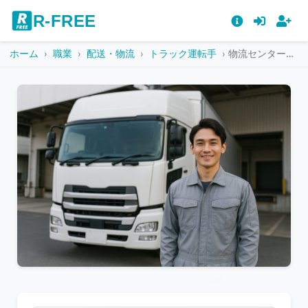
R-FREE
ホーム
職業
配送・物流
トラック運転手
物流センターで笑顔を見せる若手トラックドライバー
こ
の