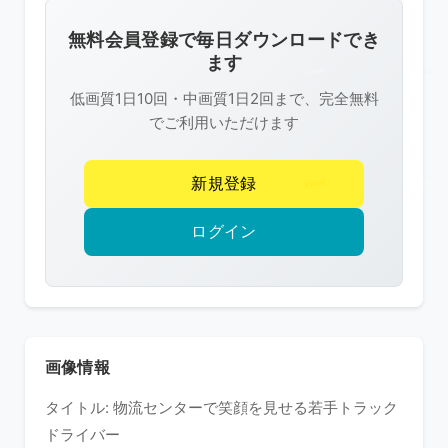
画
像
無料会員登録で毎日ダウンロードでき
は
ます
R-
低画質1日10回・中画質1日2回まで、完全無料
FREE
でご利用いただけます
の
著
新規登録
作
権
ログイン
で
保
護
さ
れ
画像情報
て
タイトル: 物流センターで笑顔を見せる若手トラック
い
ドライバー
ま