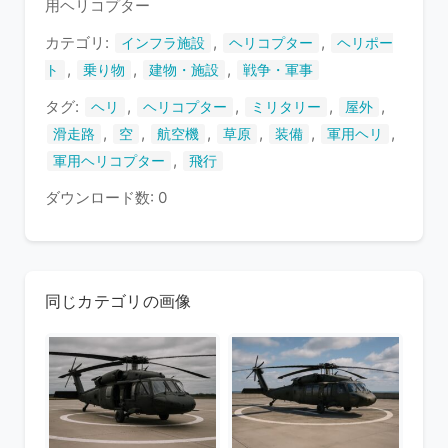
用ヘリコプター
ま
す
カテゴリ:
,
,
インフラ施設
ヘリコプター
ヘリポー
,
,
,
ト
乗り物
建物・施設
戦争・軍事
タグ:
,
,
,
,
ヘリ
ヘリコプター
ミリタリー
屋外
,
,
,
,
,
,
滑走路
空
航空機
草原
装備
軍用ヘリ
,
軍用ヘリコプター
飛行
ダウンロード数: 0
同じカテゴリの画像