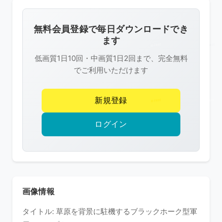
画
像
無料会員登録で毎日ダウンロードでき
は
ます
R-
低画質1日10回・中画質1日2回まで、完全無料
FREE
でご利用いただけます
の
著
新規登録
作
権
ログイン
で
保
護
さ
れ
画像情報
て
タイトル: 草原を背景に駐機するブラックホーク型軍
い