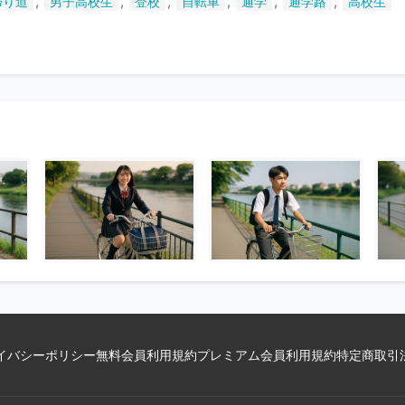
,
,
,
,
,
,
帰り道
男子高校生
登校
自転車
通学
通学路
高校生
い
ま
す
イバシーポリシー
無料会員利用規約
プレミアム会員利用規約
特定商取引