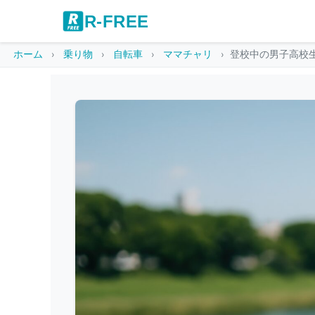
R-FREE
ホーム
乗り物
自転車
ママチャリ
登校中の男子高校