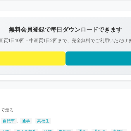
こ
の
画
像
無料会員登録で毎日ダウンロードできます
は
画質1日10回・中画質1日2回まで、完全無料でご利用いただけ
R-
FREE
の
著
作
権
で
保
護
車で走る
さ
,
,
,
自転車
通学
高校生
れ
て