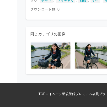
タグ:
,
,
,
,
チャリ
ママチャリ
制服
学生
ダウンロード数: 0
同じカテゴリの画像
TOP
マイページ
新規登録
プレミアム会員
プラ