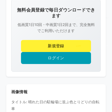
画
像
無料会員登録で毎日ダウンロードでき
は
ます
R-
低画質1日10回・中画質1日2回まで、完全無料
FREE
でご利用いただけます
の
著
新規登録
作
権
ログイン
で
保
護
さ
れ
画像情報
て
タイトル: 晴れた日の駐輪場に並ぶ色とりどりの自転
い
車
ま