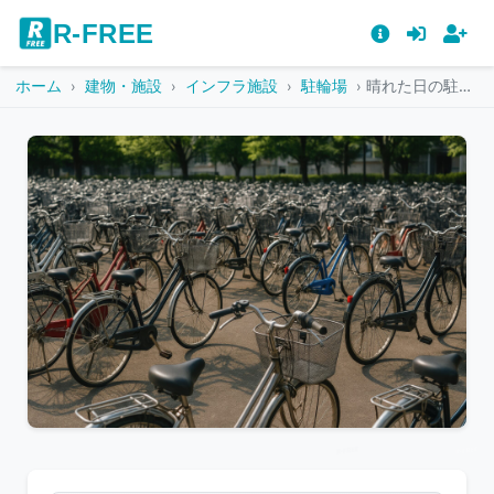
R-FREE
ホーム
建物・施設
インフラ施設
駐輪場
晴れた日の駐輪場に並ぶ色とりどりの自転車
こ
の