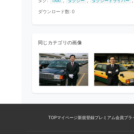
タグ:
,
,
TAXI
タクシー
タクシードライバー
ダウンロード数: 0
同じカテゴリの画像
TOP
マイページ
新規登録
プレミアム会員
プラ