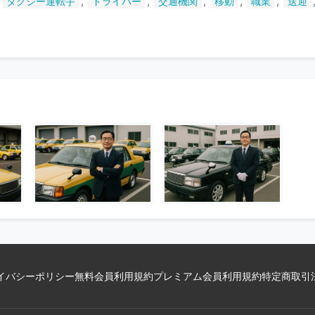
,
,
,
,
,
,
タクシー運転手
ドライバー
交通機関
移動
職業
送迎
い
ま
す
イバシーポリシー
無料会員利用規約
プレミアム会員利用規約
特定商取引