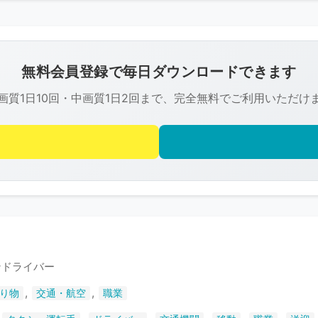
こ
の
画
像
無料会員登録で毎日ダウンロードできます
は
画質1日10回・中画質1日2回まで、完全無料でご利用いただけ
R-
FREE
の
著
作
権
で
保
護
ンドライバー
さ
,
,
り物
交通・航空
職業
れ
て