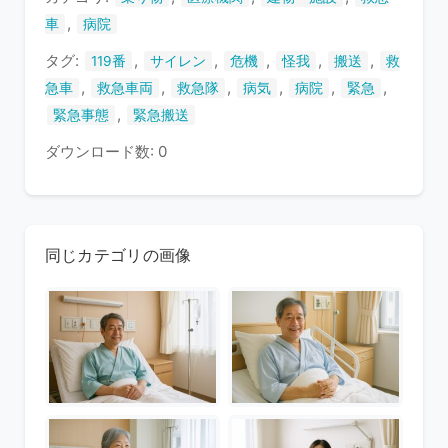
す
,
車
病院
タグ:
,
,
,
,
,
119番
サイレン
危機
怪我
搬送
救
,
,
,
,
,
,
急車
救急車両
救急隊
病気
病院
緊急
,
緊急事態
緊急搬送
ダウンロード数: 0
同じカテゴリの画像