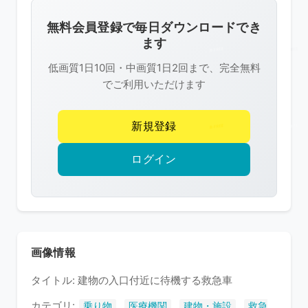
画
像
無料会員登録で毎日ダウンロードでき
は
ます
R-
低画質1日10回・中画質1日2回まで、完全無料
FREE
でご利用いただけます
の
著
新規登録
作
権
ログイン
で
保
護
さ
れ
画像情報
て
タイトル: 建物の入口付近に待機する救急車
い
ま
カテゴリ:
,
,
,
乗り物
医療機関
建物・施設
救急