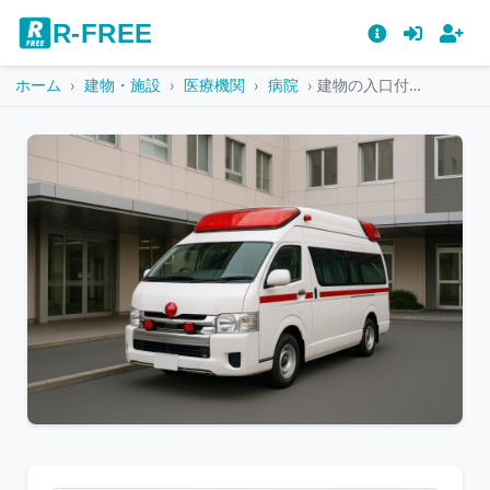
R-FREE
ホーム
建物・施設
医療機関
病院
建物の入口付近に待機する救急車
こ
の