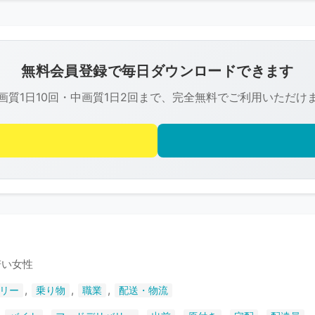
こ
の
画
像
無料会員登録で毎日ダウンロードできます
は
画質1日10回・中画質1日2回まで、完全無料でご利用いただけ
R-
FREE
の
著
作
権
で
保
護
若い女性
さ
,
,
,
リー
乗り物
職業
配送・物流
れ
て