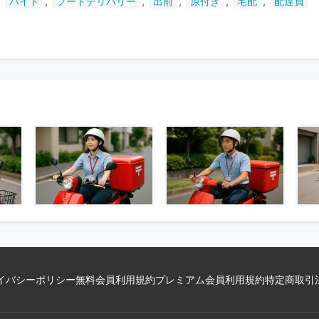
,
,
,
,
,
,
バイト
フードデリバリー
出前
原付き
宅配
配達員
い
ま
す
イバシーポリシー
無料会員利用規約
プレミアム会員利用規約
特定商取引