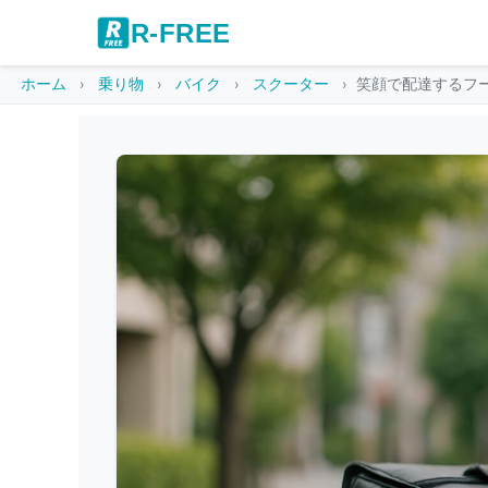
R-FREE
ホーム
乗り物
バイク
スクーター
笑顔で配達するフ