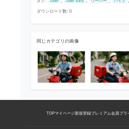
タグ:
,
,
,
Uber
Uber Eats
ウーバー
バイク
ダウンロード数: 0
同じカテゴリの画像
TOP
マイページ
新規登録
プレミアム会員
プラ