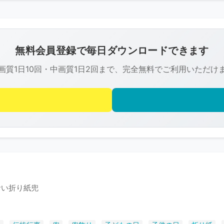
こ
の
画
像
無料会員登録で毎日ダウンロードできます
は
画質1日10回・中画質1日2回まで、完全無料でご利用いただけ
R-
FREE
の
著
作
権
で
保
護
青い折り紙兜
さ
れ
て