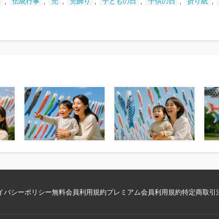
,
,
,
,
,
,
,
形
伝統行事
兜
兜飾り
子どもの日
子供の日
折り紙
い
ま
す
イバシーポリシー
無料会員利用規約
プレミアム会員利用規約
特定商取引