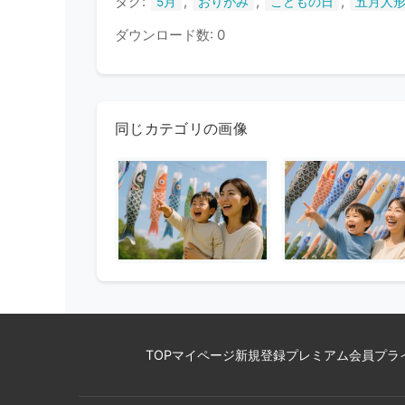
タグ:
,
,
,
5月
おりがみ
こどもの日
五月人
ダウンロード数: 0
同じカテゴリの画像
TOP
マイページ
新規登録
プレミアム会員
プラ