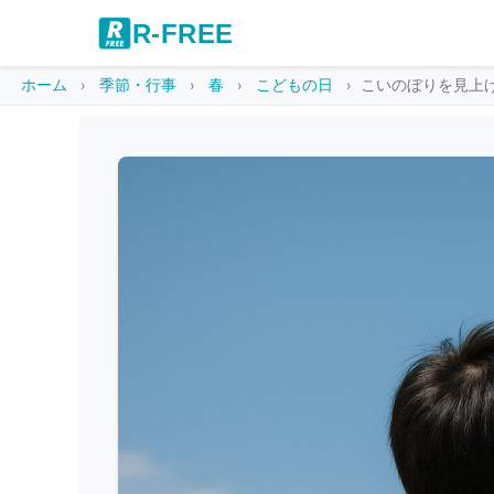
R-FREE
ホーム
季節・行事
春
こどもの日
こいのぼりを見上