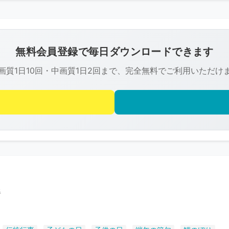
こ
の
画
像
無料会員登録で毎日ダウンロードできます
は
画質1日10回・中画質1日2回まで、完全無料でご利用いただけ
R-
FREE
の
著
作
権
で
保
護
姿
さ
れ
て