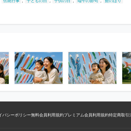
,
,
,
,
,
伝統行事
子どもの日
子供の日
端午の節句
鯉のぼり
い
ま
す
イバシーポリシー
無料会員利用規約
プレミアム会員利用規約
特定商取引