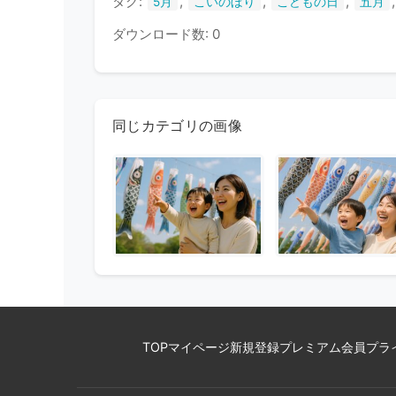
タグ:
,
,
,
5月
こいのぼり
こどもの日
五月
ダウンロード数: 0
同じカテゴリの画像
TOP
マイページ
新規登録
プレミアム会員
プラ