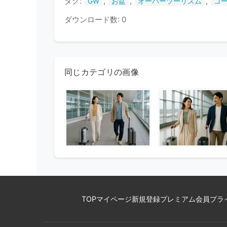
タグ:
,
,
,
GW
お盆
オーバーツーリズム
ゴ
ダウンロード数: 0
同じカテゴリの画像
TOP
マイページ
新規登録
プレミアム会員
プラ