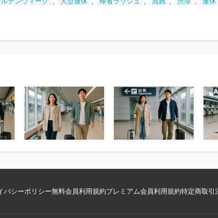
,
,
,
,
,
ールデンウィーク
大型連休
帰省ラッシュ
混雑
渋滞
連休
い
ま
す
イバシーポリシー
無料会員利用規約
プレミアム会員利用規約
特定商取引