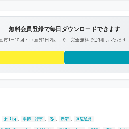
こ
の
画
像
無料会員登録で毎日ダウンロードできます
は
画質1日10回・中画質1日2回まで、完全無料でご利用いただけ
R-
FREE
の
著
作
権
で
保
護
滞
さ
,
,
,
,
,
乗り物
季節・行事
春
渋滞
高速道路
れ
て