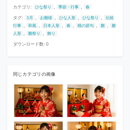
す
カテゴリ:
,
,
ひな祭り
季節・行事
春
タグ:
,
,
,
,
3月
お雛様
ひな人形
ひな祭り
伝統
,
,
,
,
,
,
行事
和風
日本人形
春
桃の節句
雛
雛
,
,
人形
雛祭り
飾り
ダウンロード数: 0
同じカテゴリの画像