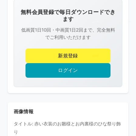
画
像
無料会員登録で毎日ダウンロードでき
は
ます
R-
低画質1日10回・中画質1日2回まで、完全無料
FREE
でご利用いただけます
の
著
新規登録
作
権
ログイン
で
保
護
さ
れ
画像情報
て
タイトル: 赤い衣装のお雛様とお内裏様のひな祭り飾
い
り
ま